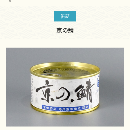
缶詰
京の鯖