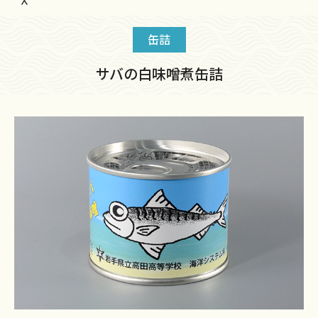
缶詰
サバの白味噌煮缶詰